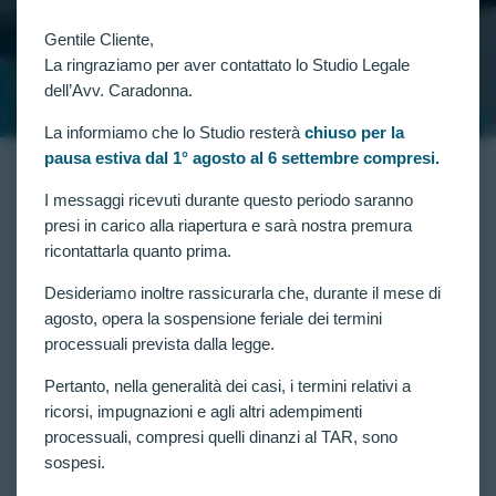
MILITARE
Gentile Cliente,
La ringraziamo per aver contattato lo Studio Legale
SCOPRI DI PIU'
dell’Avv. Caradonna.
La informiamo che lo Studio resterà
chiuso per la
pausa estiva dal 1° agosto al 6 settembre compresi.
MATERIE DI COMPETENZA
I messaggi ricevuti durante questo periodo saranno
presi in carico alla riapertura e sarà nostra premura
ricontattarla quanto prima.
Desideriamo inoltre rassicurarla che, durante il mese di
agosto, opera la sospensione feriale dei termini
processuali prevista dalla legge.
Forze armate e Polizia
Pertanto, nella generalità dei casi, i termini relativi a
ricorsi, impugnazioni e agli altri adempimenti
processuali, compresi quelli dinanzi al TAR, sono
sospesi.