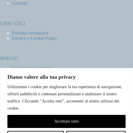
Contatti
LINK UTILI
Prenota consulenza
Privacy e Cookie Policy
SERVIZI
Forze armate e polizia
Scuole militari
Diamo valore alla tua privacy
Concorsi pubblici
Pubblico impiego
Utilizziamo i cookie per migliorare la tua esperienza di navigazione,
Contratti con la pubblica amministrazione
offrirti pubblicità o contenuti personalizzati e analizzare il nostro
Vittime del dovere ed equiparati
traffico. Cliccando “Accetta tutti”, acconsenti al nostro utilizzo dei
cookie.
CONTATTI
Accettare tutto
Email:info@avvocatoclaudiacaradonna.it
Telefono: +39 380.7996298