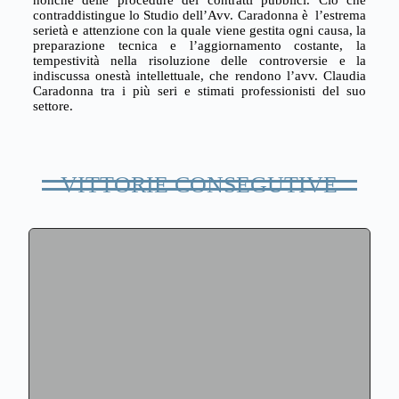
nonchè delle procedure dei contratti pubblici. Ciò che
contraddistingue lo Studio dell’Avv. Caradonna è l’estrema
serietà e attenzione con la quale viene gestita ogni causa, la
preparazione tecnica e l’aggiornamento costante, la
tempestività nella risoluzione delle controversie e la
indiscussa onestà intellettuale, che rendono l’avv. Claudia
Caradonna tra i più seri e stimati professionisti del suo
settore.
VITTORIE CONSEGUTIVE