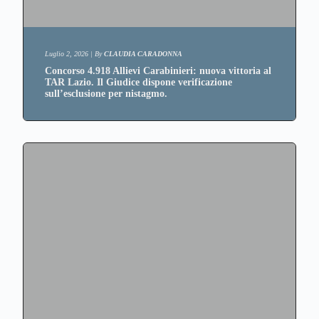
Luglio 2, 2026
|
By
CLAUDIA CARADONNA
Concorso 4.918 Allievi Carabinieri: nuova vittoria al
TAR Lazio. Il Giudice dispone verificazione
sull’esclusione per nistagmo.