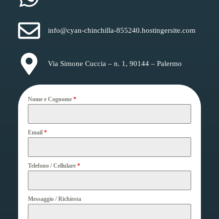
info@cyan-chinchilla-855240.hostingersite.com
Via Simone Cuccia – n. 1, 90144 – Palermo
Nome e Cognome
*
Email
*
Telefono / Cellulare
*
Messaggio / Richiesta