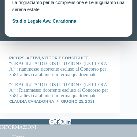
La ringraziamo per la comprensione e Le auguriamo una
Concorso per 2938 allievi carabinieri in ferma
quadriennale. Riammesso ricorrente escluso per
serena estate.
IMC<20 senza necessità di essere sottoposto a nuova
verifica!
Studio Legale Avv. Caradonna
CLAUDIA CARADONNA
FEBBRAIO 18, 2022
RICORSI ATTIVI
,
VITTORIE CONSEGUITE
“GRACILITA’ DI COSTITUZIONE (LETTERA
A)”: riammesso ricorrente escluso al Concorso per
3581 allievi carabinieri in ferma quadriennale.
“GRACILITA’ DI COSTITUZIONE (LETTERA
A)”: Riammesso ricorrente escluso al Concorso per
3581 allievi carabinieri in ferma quadriennale.
CLAUDIA CARADONNA
GIUGNO 25, 2021
INFORMAZIONI