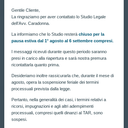
Gentile Cliente,
La ringraziamo per aver contattato lo Studio Legale
dell’Avv. Caradonna.
VITTORIE CONSEGUITE
Concorso 4189 allievi carabinieri: riammesso alle
La informiamo che lo Studio resterà
chiuso per la
prove concorsuali ricorrente escluso per
pausa estiva dal 1° agosto al 6 settembre compresi.
GRACILITA’ COSTITUZIONALE (IMC<20).
I messaggi ricevuti durante questo periodo saranno
Concorso per 4189 allievi carabinieri in ferma
presi in carico alla riapertura e sarà nostra premura
quadriennale. Riammesso alle prove concorsuali
ricorrente escluso per GRACILITA’
ricontattarla quanto prima.
COSTITUZIONALE (IMC<20).
CLAUDIA CARADONNA
FEBBRAIO 6, 2023
Desideriamo inoltre rassicurarla che, durante il mese di
agosto, opera la sospensione feriale dei termini
processuali prevista dalla legge.
Pertanto, nella generalità dei casi, i termini relativi a
RICORSI ATTIVI
,
VITTORIE CONSEGUITE
ricorsi, impugnazioni e agli altri adempimenti
Concorso 2938 allievi carabinieri: riammesso
processuali, compresi quelli dinanzi al TAR, sono
ricorrente escluso per IMC<20 senza necessità di
sospesi.
essere sottoposto a nuova verifica!