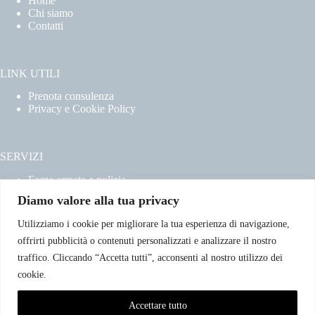
Home
Chi siamo
Contatti
LINK UTILI
Prenota consulenza
Privacy e Cookie Policy
SERVIZI
Forze armate e polizia
Scuole militari
Diamo valore alla tua privacy
Concorsi pubblici
Pubblico impiego
Utilizziamo i cookie per migliorare la tua esperienza di navigazione,
Contratti con la pubblica amministrazione
offrirti pubblicità o contenuti personalizzati e analizzare il nostro
Vittime del dovere ed equiparati
traffico. Cliccando “Accetta tutti”, acconsenti al nostro utilizzo dei
cookie.
CONTATTI
Accettare tutto
Email:info@avvocatoclaudiacaradonna.it