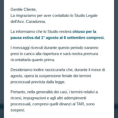
Gentile Cliente,
La ringraziamo per aver contattato lo Studio Legale
dell’Avv. Caradonna.
La informiamo che lo Studio resterà
chiuso per la
pausa estiva dal 1° agosto al 6 settembre compresi.
VITTORIE CONSEGUITE
Concorso 3852 allievi carabinieri, disposta
I messaggi ricevuti durante questo periodo saranno
verificazione per candidata esclusa per “esiti di
presi in carico alla riapertura e sarà nostra premura
trattamento fotocoagulativo laser retinico” (Lettera S
ricontattarla quanto prima.
Punto 5)
Desideriamo inoltre rassicurarla che, durante il mese di
Concorso per il reclutamento di 3852 allievi
carabinieri: disposta verificazione per candidata
agosto, opera la sospensione feriale dei termini
esclusa per “esiti di trattamento fotocoagulativo laser
processuali prevista dalla legge.
retinico” (Lettera S Punto 5).
CLAUDIA CARADONNA
GENNAIO 7, 2025
Pertanto, nella generalità dei casi, i termini relativi a
ricorsi, impugnazioni e agli altri adempimenti
processuali, compresi quelli dinanzi al TAR, sono
sospesi.
INFORMAZIONI