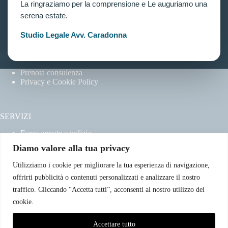
Home
La ringraziamo per la comprensione e Le auguriamo una
Chi siamo
serena estate.
Contatti
Studio Legale Avv. Caradonna
LINK UTILI
Prenota consulenza
Privacy e Cookie Policy
SERVIZI
Forze armate e polizia
Scuole militari
Diamo valore alla tua privacy
Concorsi pubblici
Pubblico impiego
Utilizziamo i cookie per migliorare la tua esperienza di navigazione,
Contratti con la pubblica amministrazione
offrirti pubblicità o contenuti personalizzati e analizzare il nostro
Vittime del dovere ed equiparati
traffico. Cliccando “Accetta tutti”, acconsenti al nostro utilizzo dei
cookie.
CONTATTI
Accettare tutto