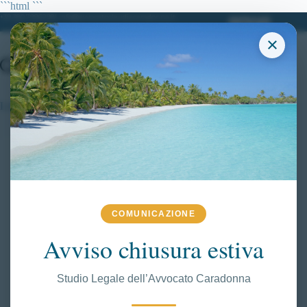
Salta
```html
```
al
+39 380.7996298| info@avvocatoclaudiacaradonna.it
contenuto
×
Lettera S Punto 5
COMUNICAZIONE
Avviso chiusura estiva
Studio Legale dell’Avvocato Caradonna