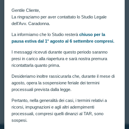
Gentile Cliente,
La ringraziamo per aver contattato lo Studio Legale
dell’Avv. Caradonna.
La informiamo che lo Studio resterà
chiuso per la
pausa estiva dal 1° agosto al 6 settembre compresi.
VITTORIE CONSEGUITE
Concorso 4.918 Allievi Carabinieri: nuova vittoria al
I messaggi ricevuti durante questo periodo saranno
TAR Lazio. Il Giudice dispone verificazione
presi in carico alla riapertura e sarà nostra premura
sull’esclusione per nistagmo.
ricontattarla quanto prima.
Ancora un’ordinanza favorevole ottenuta dall’Avv.
Desideriamo inoltre rassicurarla che, durante il mese di
Claudia Caradonna dinanzi al TAR Lazio
nell’ambito del concorso per 4.918 Allievi
agosto, opera la sospensione feriale dei termini
Carabinieri in ferma quadriennale. Questa volta il
processuali prevista dalla legge.
Giudice amministrativo ha disposto una verificazione
tecnica sull’esclusione di una candidata dichiarata
Pertanto, nella generalità dei casi, i termini relativi a
inidonea per nistagmo (con…
ricorsi, impugnazioni e agli altri adempimenti
CLAUDIA CARADONNA
LUGLIO 2, 2026
processuali, compresi quelli dinanzi al TAR, sono
sospesi.