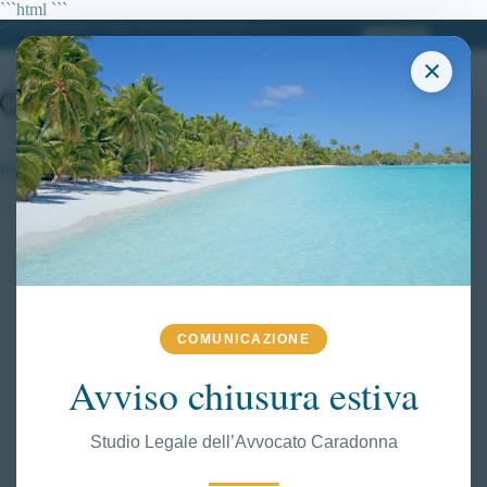
Salta
```html
```
al
+39 380.7996298| info@avvocatoclaudiacaradonna.it
contenuto
×
nistagmo
COMUNICAZIONE
Avviso chiusura estiva
Studio Legale dell’Avvocato Caradonna