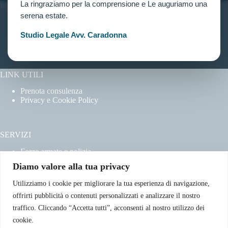
La ringraziamo per la comprensione e Le auguriamo una
INFORMAZIONI
serena estate.
Home
Chi siamo
Studio Legale Avv. Caradonna
Contatti
LINK UTILI
Prenota consulenza
Privacy e Cookie Policy
SERVIZI
Forze armate e polizia
Scuole militari
Diamo valore alla tua privacy
Concorsi pubblici
Pubblico impiego
Utilizziamo i cookie per migliorare la tua esperienza di navigazione,
Contratti con la pubblica amministrazione
offrirti pubblicità o contenuti personalizzati e analizzare il nostro
Vittime del dovere ed equiparati
traffico. Cliccando “Accetta tutti”, acconsenti al nostro utilizzo dei
cookie.