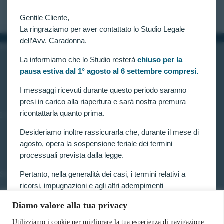
CLAUDIA CARADONNA
FEBBRAIO 26, 2022
Gentile Cliente,
La ringraziamo per aver contattato lo Studio Legale
dell’Avv. Caradonna.
INFORMAZIONI
La informiamo che lo Studio resterà
chiuso per la
Home
pausa estiva dal 1° agosto al 6 settembre compresi.
Chi siamo
Contatti
I messaggi ricevuti durante questo periodo saranno
presi in carico alla riapertura e sarà nostra premura
ricontattarla quanto prima.
LINK UTILI
Prenota consulenza
Desideriamo inoltre rassicurarla che, durante il mese di
Privacy e Cookie Policy
agosto, opera la sospensione feriale dei termini
processuali prevista dalla legge.
Pertanto, nella generalità dei casi, i termini relativi a
SERVIZI
ricorsi, impugnazioni e agli altri adempimenti
Forze armate e polizia
processuali, compresi quelli dinanzi al TAR, sono
Scuole militari
Diamo valore alla tua privacy
sospesi.
Concorsi pubblici
Pubblico impiego
Utilizziamo i cookie per migliorare la tua esperienza di navigazione,